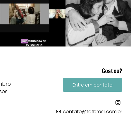
Gostou?
mbro
Entre em contato
sos
contato@fdfbrasil.com.br