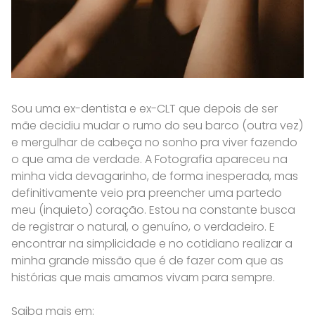
Sou uma ex-dentista e ex-CLT que depois de ser
mãe decidiu mudar o rumo do seu barco (outra vez)
e mergulhar de cabeça no sonho pra viver fazendo
o que ama de verdade. A Fotografia apareceu na
minha vida devagarinho, de forma inesperada, mas
definitivamente veio pra preencher uma partedo
meu (inquieto) coração. Estou na constante busca
de registrar o natural, o genuíno, o verdadeiro. E
encontrar na simplicidade e no cotidiano realizar a
minha grande missão que é de fazer com que as
histórias que mais amamos vivam para sempre.
Saiba mais em: